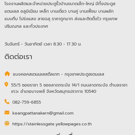
โรงงานผลิตและจำหน่ายประตูรั้วบ้านขนาดเล็ก-ใหญ่ มีทั้งประตูส
แตนเลส อลูมิเนียม เหล็ก บานเดี่ยว บานคู่ บานเฟี้ยม บานผลัก
แบบทึบ โปร่งแสง ลายฉลุ ราคาถูกมาก ส่งและติดตั้งไว กรุงเทพ
ปริมณฑล และทั่วประเทศ
วันจันทร์ - วันอาทิตย์ เวลา 8.30 - 17.30 น.
ติดต่อเรา
แบงคอคสเตนเลสสตีลเกท - กรุงเทพประตูสเตนเลส
55/5 ซอยราชา 5 ซอยลาดกระบัง 14/1 ถนนลาดกระบัง ตำบลราชา
เทวะ อำเภอบางพลี จังหวัดสมุทรปราการ 10540
082-759-6855
keangpattanakarn@gmail.com
https://stainlessgate.yellowpages.co.th