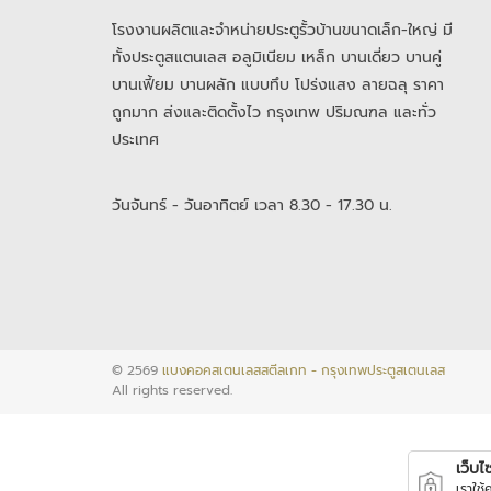
โรงงานผลิตและจำหน่ายประตูรั้วบ้านขนาดเล็ก-ใหญ่ มี
ทั้งประตูสแตนเลส อลูมิเนียม เหล็ก บานเดี่ยว บานคู่
บานเฟี้ยม บานผลัก แบบทึบ โปร่งแสง ลายฉลุ ราคา
ถูกมาก ส่งและติดตั้งไว กรุงเทพ ปริมณฑล และทั่ว
ประเทศ
วันจันทร์ - วันอาทิตย์ เวลา 8.30 - 17.30 น.
© 2569
แบงคอคสเตนเลสสตีลเกท - กรุงเทพประตูสเตนเลส
All rights reserved.
เว็บไซต
เราใช