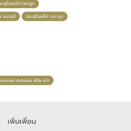
ระตูรั้วออโต้ ราคาถูก
ส นนทบุรี
ประตูรั้วเหล็ก ราคาถูก
แบงคอค สเตนเลส สตีล เกท
เพิ่มเพื่อน