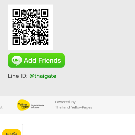
Line ID:
@thaigate
Powered By
pt
Thailand YellowPages
ยอมรับ