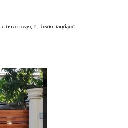
างxยาวxสูง, สี, น้ำหนัก วัสดุที่ลูกค้า